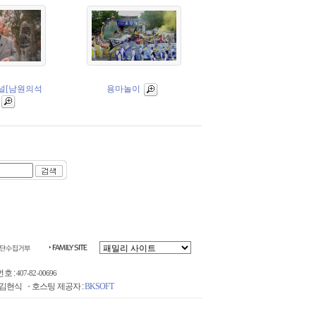
널[남원의석
용마놀이
호 :
407-82-00696
 김현식
호스팅 제공자 :
BKSOFT