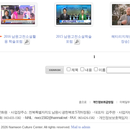
2016 남원고전소설활
2015 남원고전소설학술
헤티리지채
용 학술포럼
포럼
장승]
1
제목
내용
이름
원문화원
사업장주소 : 전북특별자치도 남원시 광한북로 57(하정동)
대표자 : 김주완
사업자번
 :
MAIL : nwcc1582@hanmail.net
FAX :
개인정보보호책임자 :
063-633-1582
063-626-1582
Mail to admin
 2026 Namwon Culture Center. All rights reserved.