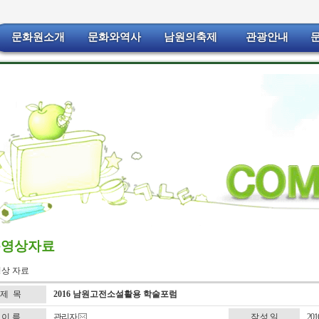
문화원소개
문화와역사
남원의축제
관광안내
동영상자료
상 자료
제 목
2016 남원고전소설활용 학술포럼
이 름
관리자
작 성 일
20