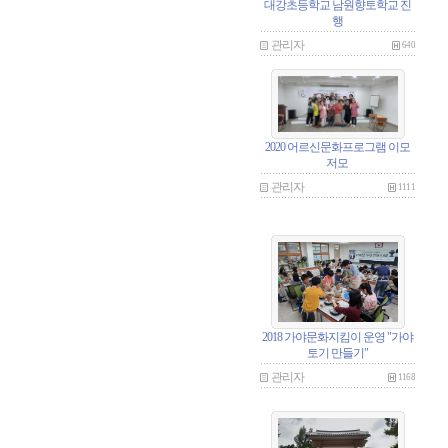
대강초등학교 남원향토학교 진
행
관리자
640
2020 어르신문화프로그램 이모
저모
관리자
1111
2018 가야문화지킴이 운영 "가야
토기 만들기"
관리자
1168