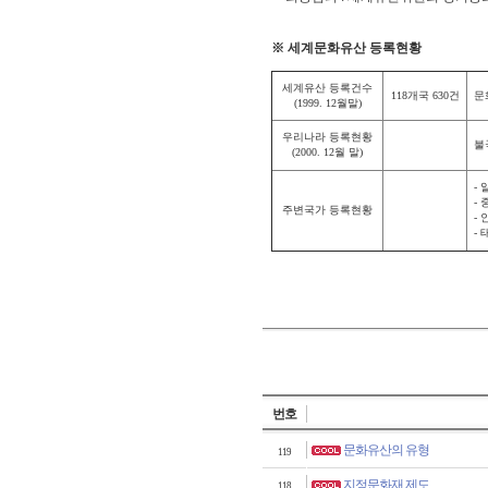
※ 세계문화유산 등록현황
세계유산 등록건수
118개국 630건
문화
(1999. 12월말)
우리나라 등록현황
불국사
(2000. 12월 말)
- 
- 
주변국가 등록현황
- 
- 
번호
문화유산의 유형
119
지정문화재 제도
118