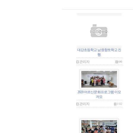
대강초등학교 남원향토학교 진
행
관리자
640
2020 어르신문화프로그램 이모
저모
관리자
1112