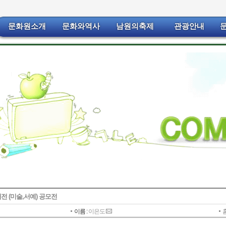
문화원소개
문화와역사
남원의축제
관광안내
전 (미술,서예) 공모전
이름 :
이은도