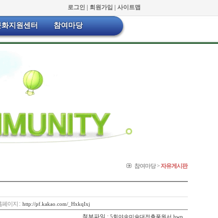
로그인 |
회원가입 |
사이트맵
문화지원센터
참여마당
참여마당 >
자유게시판
홈페이지 :
http://pf.kakao.com/_HxkqIxj
첨부파일 :
5회야송미술대전출품원서.hwp