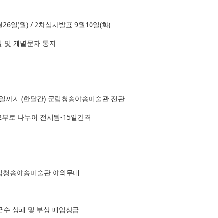
26일(월) / 2차심사발표 9월10일(화)
 및 개별문자 통지
월18일까지 (한달간) 군립청송야송미술관 전관
2부로 나누어 전시됨-15일간격
 군립청송야송미술관 야외무대
청송군수 상패 및 부상 매입상금