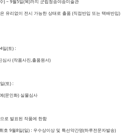
(수) ~ 9월5일(목)까지 군립청송야송미술관
은 유리없이 전시 가능한 상태로 출품 (직접반입 또는 택배반입)
일(토) :
진심사 (작품사진,출품원서)
(토) :
서예(문인화) 실물심사
격으로 발표된 작품에 한함
호 9월8일(일) : 우수상이상 및 특선약간명(하루전문자발송)