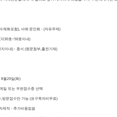
수채화포함), 서예·문인화 - (자유주제)
(각30호~50호이내)
 전지이내) - 종서 (원문첨부,출전기재)
 8월20일(화)
이메일 또는 우편접수중 선택
수,방문접수만 가능 (표구족자비무료)
자제작 - 추가비용없음