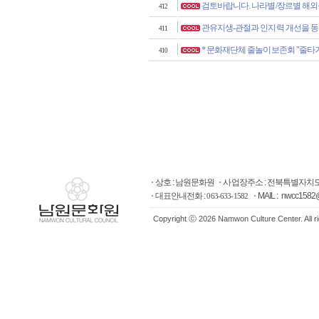
검토바랍니다. 나라별/장르별 해외공
412
관유지생-관절과 인지력 개선을 동
411
* 문화재단체 줄놀이보존회 "줄타
410
상호 : 남원문화원
사업장주소 : 전북특별자치도
대표안내전화 :
MAIL : nwcc1582
063-633-1582
Copyright ⓒ 2026 Namwon Culture Center. All r