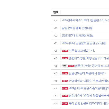
번호
2026 전주세계소리축제 <젊은판소리 다섯
424
남원문화원 총회 관련내용
423
2026 제17대 선거관련 제2보
422
2026 제17대 남원문하원 임원선거관련
421
너무 잘보고 있습니다.
420
춘향제의 창설, 최봉선을 기리기 
419
외국인 연예인 공연팀 소속사 쇼
418
남원성북문터, 복원에서 끝내야
417
안녕하세요~ 외국인 유로피안 월드
416
2024년 제5회 청송야송미술대전 (
415
남원의축제 / 춘향제 첫줄 날짜부
414
구례 호양 인문학 강좌 제1강 시경
413