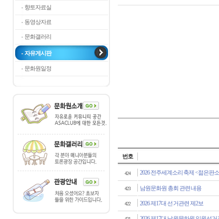
향토자료실
동영상자료
문화갤러리
자유게시판
문화원일정
번호
2026 전주세계소리축제 <젊은판소
424
남원문화원 총회 관련내용
423
2026 제17대 선거관련 제2보
422
2026 제17대 남원문하원 임원선