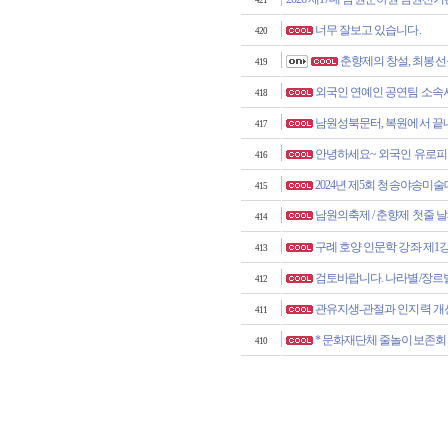
421
너무 잘보고 있습니다.
420
춘향제의 창설, 최봉선
419
외국인 연예인 공연팀 소속사 
418
남원성북문터, 복원에서 끝
417
안녕하세요~ 외국인 유로피
416
2024년 제5회 청송야송미술
415
남원의축제 / 춘향제 첫줄
414
구례 호양 인문학 강좌 제1
413
검토바랍니다. 나라별/장르별
412
관유지생-관절과 인지력 개선
411
* 문화재단체 줄놀이보존회 
410