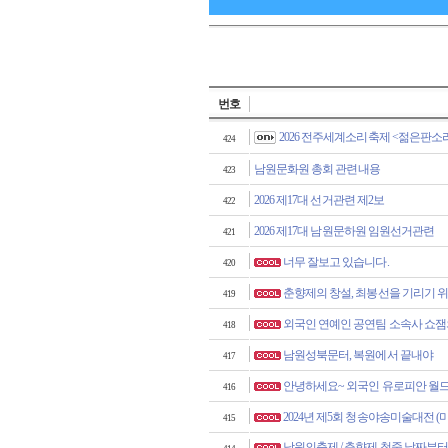
번호
2026 전주세계소리축제 <젊은판소리
424
남원문화원 총회 관련내용
423
2026 제17대 선거관련 제2보
422
2026 제17대 남원문하원 임원선거관련
421
너무 잘보고 있습니다.
420
춘향제의 창설, 최봉선을 기리기 
419
외국인 연예인 공연팀 소속사 쇼잼의 
418
남원성북문터, 복원에서 끝내야
417
안녕하세요~ 외국인 유로피안 월드
416
2024년 제5회 청송야송미술대전 (
415
남원의축제 / 춘향제 첫줄 날짜부