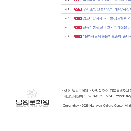
414
구례 호양 인문학 강좌 제1강 시경
413
검토바랍니다. 나라별/장르별 해외공
412
관유지생-관절과 인지력 개선을 동
411
* 문화재단체 줄놀이보존회 "줄타
410
상호 : 남원문화원
사업장주소 : 전북특별자치도
대표안내전화 :
MAIL : nwcc1582
063-633-1582
Copyright ⓒ 2026 Namwon Culture Center. All r