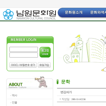
문화원소개
문화와역
문학
변강쇠가
역사
작성일 :
2001-11-14 22:56
인물