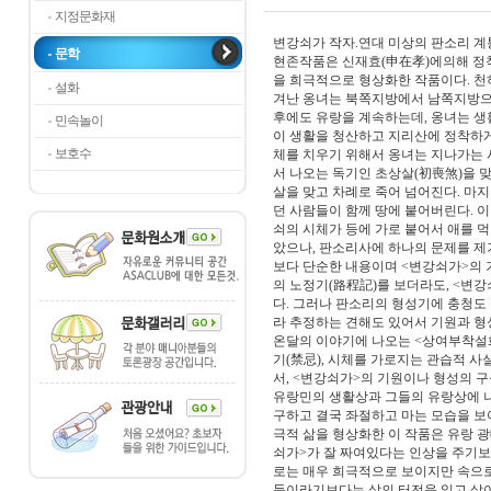
지정문화재
변강쇠가 작자.연대 미상의 판소리 계통의
문학
현존작품은 신재효(申在孝)에의해 정착
을 희극적으로 형상화한 작품이다. 
설화
겨난 옹녀는 북쪽지방에서 남쪽지방으로
후에도 유랑을 계속하는데, 옹녀는 생활
민속놀이
이 생활을 청산하고 지리산에 정착하게 
보호수
체를 치우기 위해서 옹녀는 지나가는 
서 나오는 독기인 초상살(初喪煞)을 
살을 맞고 차례로 죽어 넘어진다. 마
던 사람들이 함께 땅에 붙어버린다. 
쇠의 시체가 등에 가로 붙어서 애를 
았으나, 판소리사에 하나의 문제를 제
보다 단순한 내용이며 <변강쇠가>의 
의 노정기(路程記)를 보더라도, <변
다. 그러나 판소리의 형성기에 충청도
라 추정하는 견해도 있어서 기원과 형
온달의 이야기에 나오는 <상여부착설
기(禁忌), 시체를 가로지는 관습적 
서, <변강쇠가>의 기원이나 형성의 
유랑민의 생활상과 그들의 유랑상에 
구하고 결국 좌절하고 마는 모습을 보
극적 삶을 형상화한 이 작품은 유랑 
쇠가>가 잘 짜여있다는 인상을 주기보
로는 매우 희극적으로 보이지만 속으로
들이라기보다는 삶의 터전을 잃고 살아