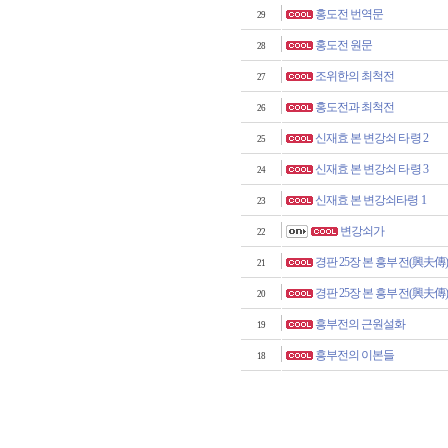
홍도전 번역문
29
홍도전 원문
28
조위한의 최척전
27
홍도전과 최척전
26
신재효 본 변강쇠 타령 2
25
신재효 본 변강쇠 타령 3
24
신재효 본 변강쇠타령 1
23
변강쇠가
22
경판 25장 본 흥부전(興夫傳) 
21
경판 25장 본 흥부전(興夫傳) 
20
흥부전의 근원설화
19
흥부전의 이본들
18