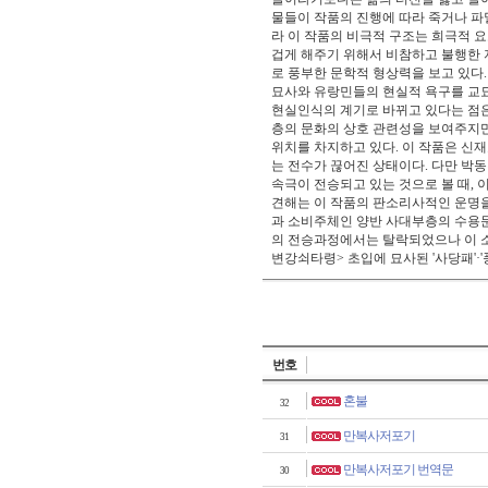
물들이 작품의 진행에 따라 죽거나 파
라 이 작품의 비극적 구조는 희극적 
겁게 해주기 위해서 비참하고 불행한 
로 풍부한 문학적 형상력을 보고 있다
묘사와 유랑민들의 현실적 욕구를 교묘
현실인식의 계기로 바뀌고 있다는 점은
층의 문화의 상호 관련성을 보여주지만
위치를 차지하고 있다. 이 작품은 신
는 전수가 끊어진 상태이다. 다만 박동
속극이 전승되고 있는 것으로 볼 때,
견해는 이 작품의 판소리사적인 운명을
과 소비주체인 양반 사대부층의 수용문
의 전승과정에서는 탈락되었으나 이 소
변강쇠타령> 초입에 묘사된 '사당패'·
번호
혼불
32
만복사저포기
31
만복사저포기 번역문
30