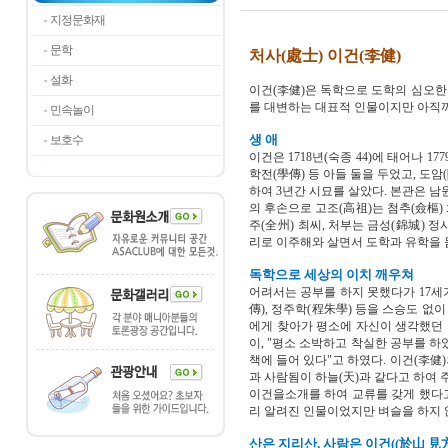
지정문화재
문학
처사(處士) 이건(李健)
설화
이건(李健)은 독학으로 도학의 심오한
를 대변하는 대표적 인물이지만 아직까
민속놀이
생 애
보호수
이건은 1718년(숙종 44)에 태어나 17
학전(學傳) 등 아들 둘을 두었고, 도암
하여 3년간 시묘를 살았다. 본관은 남
의 후손으로 고조(高祖)는 첨추(僉樞) 
주(全州) 최씨, 처부는 금성(錦城) 
리로 이주해와 살면서 도학과 유학을 
독학으로 세상의 이치 깨우쳐
어려서는 공부를 하지 못했다가 17세
傳), 정주학(程朱學) 등을 스승도 없
에게 찾아가 평소에 자신이 생각했던 
이, "평소 소박하고 착실한 공부를 하
책에 들어 있다"고 하였다. 이건(李健
과 사람됨이 하늘(天)과 같다고 하여 
이건을소개를 하여 교류를 갖게 했다고
리 알려진 인물이었지만 벼슬을 하지 
산은 지리산, 사람은 이건((於山 見