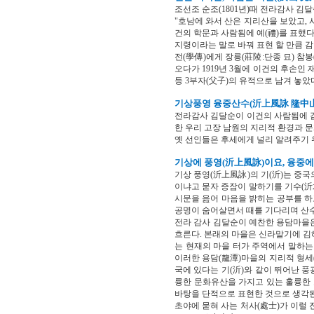
조선조 순조(1801년)때 전라감사 김달
"호남에 와서 산은 지리산을 보았고, 
건의 학문과 사람됨에 예(禮)를 표했
지령이라는 말로 바꿔 표현 할 만큼 
전(學傳)에게 장릉(莊陵:단종 묘) 참
오다가 1919년 3월에 이건의 후손인 
등 3부자(父子)의 유적으로 남겨 놓았
기상풍영 융중산수(沂上風詠 隆中
전라감사 김달순이 이건의 사람됨에 감
한 우리 고장 남원의 지리적 환경과 
옛 선인들은 후세에게 널리 알려주기 
기상에 풍영(沂上風詠)이요, 융중에
기상 풍영(沂上風詠)의 기(沂)는 중
이냐고 묻자 증잠이 말하기를 기수(沂
시문을 읊어 마음을 밝히는 공부를 하
공명이 숨어살면서 때를 기다리며 산수
전라 감사 김달순이 예찬한 용담마을은
흐른다. 본래의 마을은 신라말기에 김
는 현재의 마을 터가 주역에서 말하는
이러한 용담(龍潭)마을의 지리적 형세
국에 있다는 기(沂)와 같이 뛰어난 
륭한 문화유산을 가지고 있는 훌륭한
바탕을 단적으로 표현한 것으로 생각
초야에 묻혀 사는 처사(處士)가 이럴 