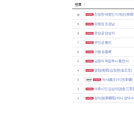
번호
진정한 애향인 이계순(李啓
10
의병장 조경남
9
문양공 양성지
8
무민공 황진
7
가왕 송흥록
6
남원의 독립투사 황찬서
5
명창(名唱) 김정문(金正文)
4
처사(處士) 이건(李健)
3
여류시인 김삼의당(金三宜堂
2
장악원(掌樂院) 악사 양덕수
1