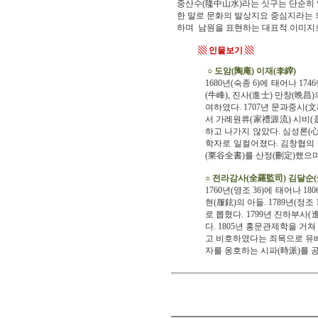
중산수(隆中山水)라는 싯구는 단순히 
한 말로 문화의 발상지요 중심지라는 
하며 남원을 표현하는 대표적 이미지로
▧ 인물보기 ▧
○ 도암(陶庵) 이재(李縡)
1680년(숙종 6)에 태어나 1
(牛峰), 진사(進士) 만창(晩昌
여하였다. 1707년 문과중시(
서 가례원류(家禮源流) 시비(
하고 나가지 않았다. 심성론(
학자로 일컬어졌다. 김창협의 
(栗谷全書)를 산정(刪定)했으며
○ 전라감사(全羅監司) 김달순
1760년(영조 36)에 태어나 1
현(履鉉)의 아들. 1789년(
로 뽑혔다. 1799년 진하부사
다. 1805년 홍문관제학을 
고 비호하였다는 죄목으로 유배
자를 옹호하는 시파(時派)를 