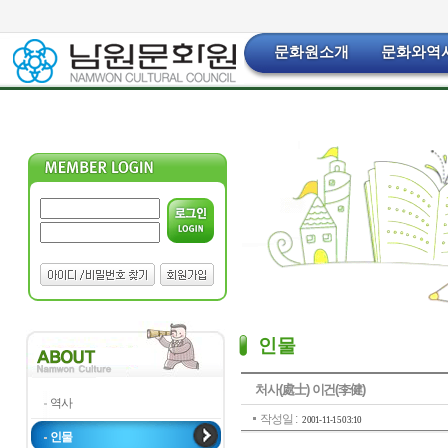
문화원소개
문화와역
인물
처사(處士) 이건(李健)
역사
작성일 :
2001-11-15 03:10
인물