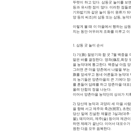
뚜렷이 하고 있다. 삼동굿 놀이를 보
등과 유사한 점이 많다. 이러한 점들
기와밟기와 같은 놀이 등이 원류가 되어
양 등의 씨조)의 삼동 또는 삼동, 농
이렇게 볼 때 이 마을에서 행하는 삼
치는 동안 어우러져 조화를 이루고 이
1. 삼동 굿 놀이 순서
1) 기(旗) 절받기와 합 굿 7월 백
맡은 바를 결정한다. 영좌(嶺左,회장 
을 농악대에 통고한다. 백중날 아침 양
그러면 큰 마을 양촌에서 나팔을 부는 
旗를 앞세우고 동네 어른들과 농악대 
의 농기들은 양촌마을의 큰 기에다 정
를 흔들어 답례를 하고 양촌마을 대표
올려 단합의 정을 나눈다.
이어서 양촌마을 농악단의 상쇠가 지휘
2) 당산제 농악과 괴양리 세 마을 
을 향해 서고 제주와 축관(祝官), 초헌(
당산 밑에 진설한 제물은 3실과(대추·밤·
물), 돼지머리, 제주(술) 등이며 제관
하면 제례가 끝난다. 이어서 대포수가 
원한 다음 모두 음복한다.