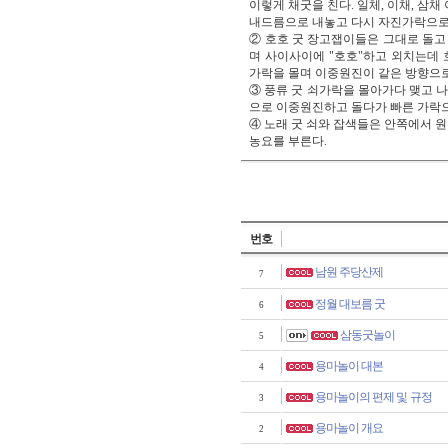
이렇게 채굿을 친다. 일체, 이채, 삼
내드름으로 내놓고 다시 자진가락으로
② 호호 굿 장고잽이들은 그대로 돌고
며 사이사이에 "호호"하고 외치는데
가락을 몰며 이중원진이 같은 방향으로
③ 풍류 굿 쇠가락을 몰아가다 맺고 
으로 이중원진하고 돌다가 빠른 가락으
④ 노래 굿 쇠와 잡색들은 안쪽에서 원
농요를 부른다.
번호
남원 주당산제
7
정월 대보름 굿
6
삼동굿놀이
5
용마놀이 대본
4
용마놀이의 편제 및 규정
3
용마놀이 개요
2