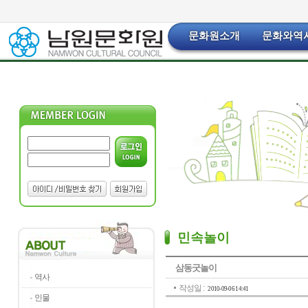
문화원소개
문화와역
민속놀이
삼동굿놀이
역사
작성일 :
2010-09-06 14:41
인물