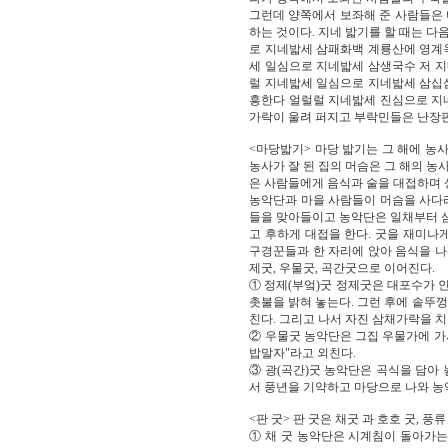
그런데 양쪽에서 보좌해 준 사람들은 
하는 것이다. 지네 밟기를 할 때는 다
로 지네밟세 삼패화백 계룡산에 영계
세 일심으로 지네밟세 삼생국수 저 
럴 지네밟세 일심으로 지네밟세 삼십
흥한다 얼럴럴 지네밟세 진심으로 지
가락이 울려 퍼지고 부락민들은 난장판이
<마당밟기> 마당 밟기는 그 해에 농
농사가 잘 된 집의 머슴은 그 해의 농
은 사람들에게 음식과 술을 대접하며 
농악단과 마을 사람들이 머슴을 사다리
들을 맞아들이고 농악단은 일채부터 삼
고 후하게 대접을 한다. 굿을 재미나
구경꾼들과 한 자리에 앉아 음식을 나
제굿, 우물굿, 곡간굿으로 이어진다.
① 정제(부엌)굿 정제굿은 대포수가 
촛불을 밝혀 놓는다. 그런 후에 솥뚜
친다. 그리고 나서 자진 삼채가락을 
② 우물굿 농악단은 그집 우물가에 가서
밥말자"라고 외친다.
③ 광(곡간)굿 농악단은 곡식을 담아 
서 풍년을 기약하고 마당으로 나와 농
<판 굿> 판 굿은 채굿 과 호호 굿, 풍
① 채 굿 농악단은 시계침이 돌아가는