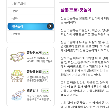
지정문화재
삼동(三童) 굿놀이
문학
설화
삼동굿놀이는 보절면 괴양리에서 매년 
는 놀이이다.
민속놀이
삼동굿놀이는 기절받기, 머슴굿, 당산
보호수
괴양리에서만 전승되고 있는 특유의 놀
삼동굿놀이의 유래는 확실히 알 수 없지
년 전(고려 말)으로 보고 있다. 그 
세 성씨로부터 삼동굿놀이가 시작되었
전해오는 이야기에 의하면 이 세 성이 
를 '삼괴정(三槐亭)'이라 부르기도 
에서 동북방으로 12㎞ 지점에 위치해
며, 산밑에 장태봉과 희산천이 만나는
3정승이 난다고 전해 오고 있다.
그리고 마을 앞산인 약산은 그 형태가 
런데 이 날은 앞서 말한 계룡산의 닭
아들이고 있어서 이 마을 사람들은 그 
생겼다고 한다.
이와 같이 삼동굿놀이는 삼성의 동자가 
에 마을 사람들이 참가하는 가운데 