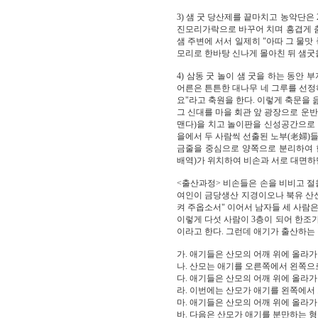
3) 샘 굿 당산제를 끝마치고 농악단은
진모리가락으로 바꾸어 치며 흥겹게 춤
샘 주변에 서서 일제히 "아따 그 물맛
모리로 한바탕 신나게 몰아친 뒤 샘굿
4) 삼동 굿 놀이 샘 굿을 하는 동안
어른은 튼튼한 대나무 네 그루를 선정
요"라고 축원을 한다. 이렇게 축문을 
그 신대를 마을 회관 앞 광장으로 운반
맨다)을 치고 놀이판을 신성공간으로 
을에서 두 사람씩 선출된 노부(老婦)들은
금줄을 중심으로 양쪽으로 분리하여 
배역)가 위치하여 비손과 서로 대면하
<출산과정> 비손들은 손을 비비고 절
여인이 금당생산 지경이오나 북유 
켜 주옵소서" 이어서 남자들 세 사람은
이렇게 다섯 사람이 3층이 되어 한조가
이라고 한다. 그런데 애기가 출산하는
가. 애기들은 산모의 어깨 위에 올라가
나. 산모는 애기를 오른쪽에서 왼쪽으
다. 애기들은 산모의 어깨 위에 올라가
라. 이번에는 산모가 애기를 왼쪽에서
마. 애기들은 산모의 어깨 위에 올라가
바. 다음은 산모가 애기를 분만하는 