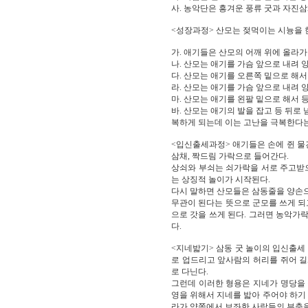
사. 농악단은 흥겨운 풍류 굿과 자진삼
<성장과정> 산모는 젖먹이는 시늉을 
가. 애기들은 산모의 어깨 위에 올라가
나. 산모는 애기를 가슴 앞으로 내려 
다. 산모는 애기를 오른쪽 밑으로 해
라. 산모는 애기를 가슴 앞으로 내려 
마. 산모는 애기를 왼팔 밑으로 해서
바. 산모는 애기의 발을 잡고 등 뒤로
복하게 되는데 이는 고난을 극복한다는
<입신출세과정> 애기들은 손에 쥔 물
삼채, 짝드림 가락으로 들어간다.
상쇠와 부쇠는 쇠가락을 서로 주고받
는 상징적 놀이가 시작된다.
다시 말하면 산모들은 삼동줄을 양손으
무관이 된다는 뜻으로 군모를 쓰게 되
으로 갓을 쓰게 된다. 그러면 농악가
다.
<지네밟기> 삼동 굿 놀이의 입신출세
로 업드리고 앞사람의 허리를 쥐어 
로 다닌다.
그런데 이러한 형용은 지네가 명당을 
영을 위해서 지네를 밟아 주어야 하기
라가 양쪽에서 보좌한 사람들의 부축을