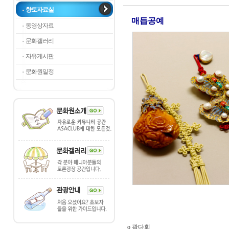
향토자료실
매듭공예
동영상자료
문화갤러리
자유게시판
문화원일정
o 광다회