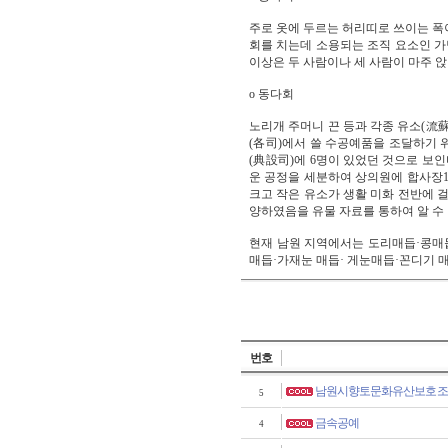
주로 옷에 두르는 허리띠로 쓰이는 폭이
회를 치는데 소용되는 조직 요소인 가닥 
이상은 두 사람이나 세 사람이 마주 앉
o 동다회
노리개 주머니 끈 등과 각종 유소(流蘇
(各司)에서 쓸 수공예품을 조달하기 위
(典設司)에 6명이 있었던 것으로 보인
운 공정을 세분하여 상의원에 합사장10
크고 작은 유소가 생활 미화 전반에 
양하였음을 유물 자료를 통하여 알 수 
현재 남원 지역에서는 도리매듭·콩매
매듭·가재눈 매듭· 게눈매듭·꼰디기 
번호
남원시향토문화유산보호조
5
금속공예
4