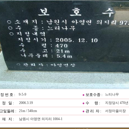
정 번 호 :
9-5-9
●
보호수종 :
느티나무
 정 일 :
2006.3.19
●
수 령 :
지정당시 470년
고및둘레 :
21m / 540cm
●
관 리 자 :
서정마을이장
 재 지 :
남원시 아영면 의지리 1004-1