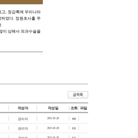
었고, 정감록에 우리나라
창하였다. 정원초사흘 주
.
가 많이 상해서 외과수술을
작성자
작성일
조회
파일
2011-01-20
관리자
808
관리자
2011-01-20
810
2011-01-20