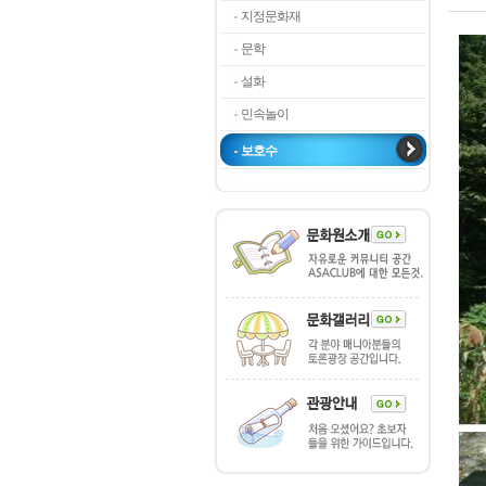
지정문화재
문학
설화
민속놀이
보호수