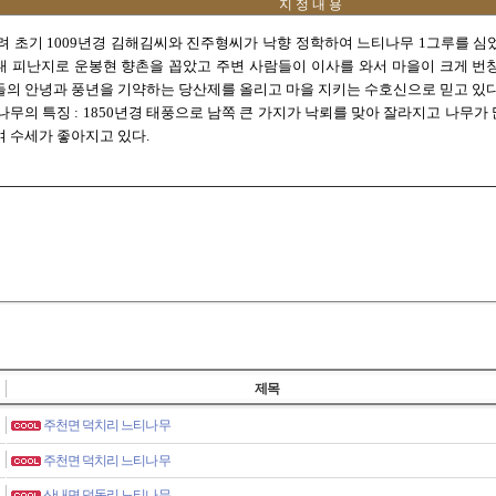
지 정 내 용
려 초기 1009년경 김해김씨와 진주형씨가 낙향 정학하여 느티나무 1그루를 심
0대 피난지로 운봉현 향촌을 꼽았고 주변 사람들이 이사를 와서 마을이 크게 번
들의 안녕과 풍년을 기약하는 당산제를 올리고 마을 지키는 수호신으로 믿고 있다
나무의 특징 : 1850년경 태풍으로 남쪽 큰 가지가 낙뢰를 맞아 잘라지고 나무
여 수세가 좋아지고 있다.
제목
주천면 덕치리 느티나무
주천면 덕치리 느티나무
산내면 덕동리 느티나무