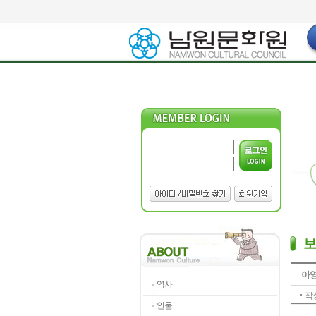
아영
역사
작성
인물