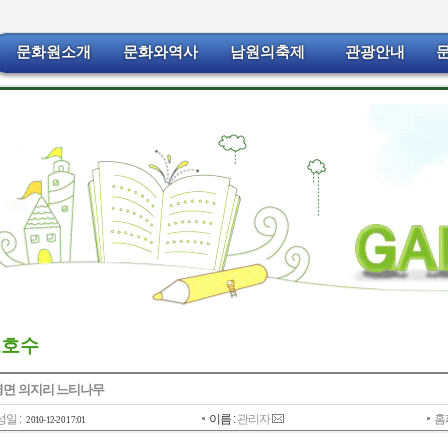
문화원소개
문화와역사
남원의축제
관광안내
보호수
면 의지리 느티나무
일 :
이름 :
관리자
홈
2010-12-20 17:01