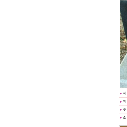
●
지 
●
지
●
수
●
소