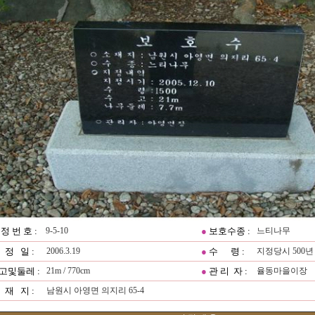
정 번 호 :
9-5-10
●
보호수종 :
느티나무
 정 일 :
2006.3.19
●
수 령 :
지정당시 500년
고및둘레 :
21m / 770cm
●
관 리 자 :
율동마을이장
 재 지 :
남원시 아영면 의지리 65-4