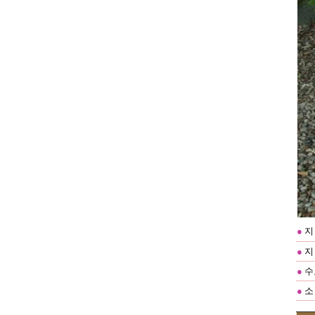
●
지 
●
지
●
수
●
소