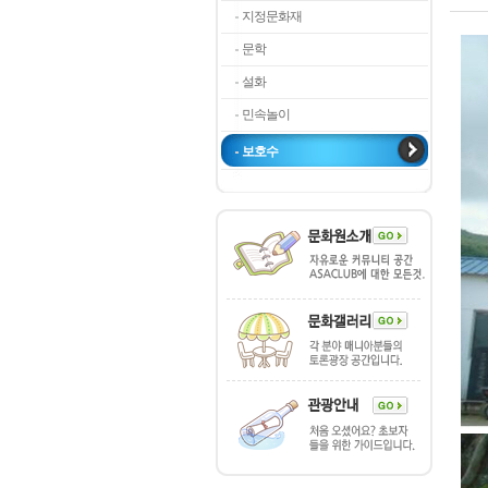
지정문화재
문학
설화
민속놀이
보호수