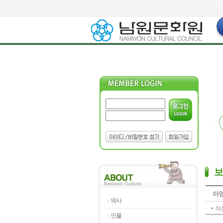
아영
역사
작성
인물