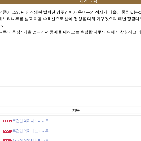
지 정 내 용
선중기 1595년 임진왜란 발병전 경주김씨가 옥녀봉의 정자가 마을에 뭉쳐있는것
에 느티나무를 심고 마을 수호신으로 삼아 정성을 다해 가꾸었으며 매년 정월
.
 나무의 특징 : 마을 언덕에서 동네를 내려보는 우람한 나무의 수세가 왕성하고 
제목
주천면 덕치리 느티나무
주천면 덕치리 느티나무
산내면 덕동리 느티나무