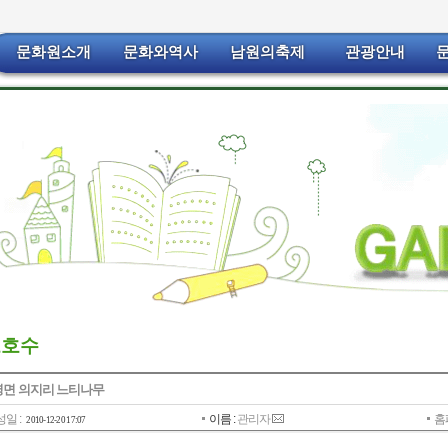
문화원소개
문화와역사
남원의축제
관광안내
보호수
면 의지리 느티나무
일 :
이름 :
관리자
홈
2010-12-20 17:07