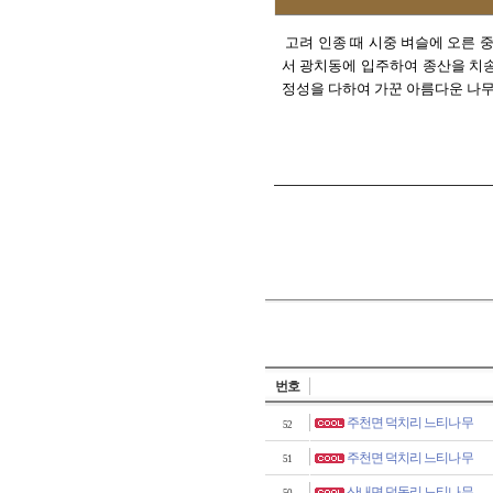
고려 인종 때 시중 벼슬에 오른 
서 광치동에 입주하여 종산을 치송
정성을 다하여 가꾼 아름다운 나무
번호
주천면 덕치리 느티나무
52
주천면 덕치리 느티나무
51
산내면 덕동리 느티나무