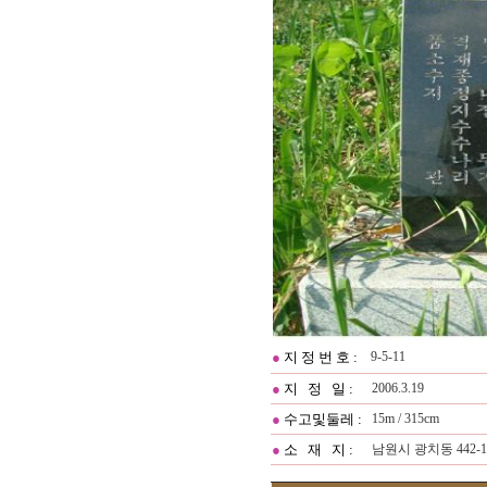
●
지 정 번 호 :
9-5-11
●
지 정 일 :
2006.3.19
●
수고및둘레 :
15m / 315cm
●
소 재 지 :
남원시 광치동 442-