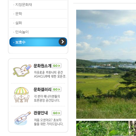
지정문화재
문학
설화
민속놀이
보호수