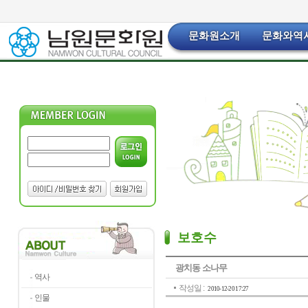
문화원소개
문화와역
보호수
광치동 소나무
역사
작성일 :
2010-12-20 17:27
인물