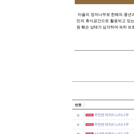
마을의 정자나무로 한해의 풍년과
민의 휴식공간으로 활용되고 있는
등 훼손 상태가 심각하여 속히 보
번호
주천면 덕치리 느티나무
52
주천면 덕치리 느티나무
51
산내면 덕동리 느티나무