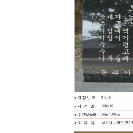
●
지 정 번 호 :
9-5-16
●
지 정 일 :
2008.10.
●
수고및둘레 :
20m / 500cm
●
소 재 지 :
남원시 보절면 진기리 