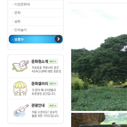
지정문화재
문학
설화
민속놀이
보호수