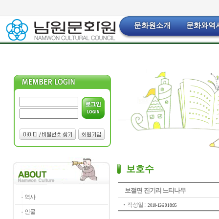
문화원소개
문화와역
보호수
보절면 진기리 느티나무
역사
작성일 :
2010-12-20 18:05
인물