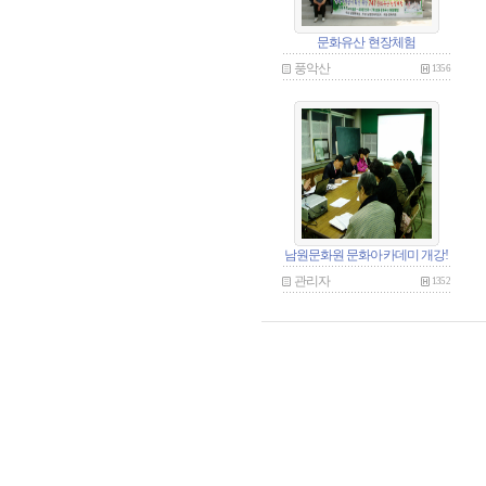
문화유산 현장체험
풍악산
1356
남원문화원 문화아카데미 개강!
관리자
1352