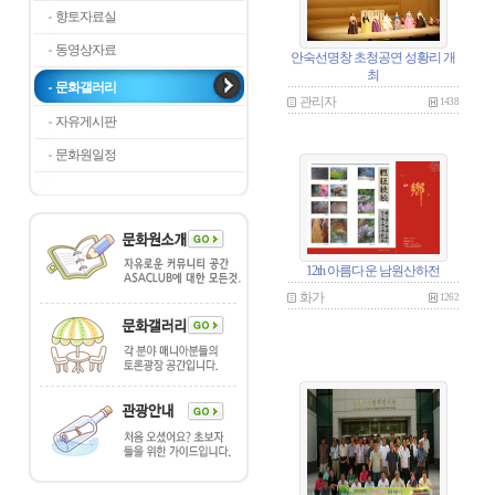
향토자료실
동영상자료
안숙선명창 초청공연 성황리 개
최
문화갤러리
관리자
1438
자유게시판
문화원일정
12th 아름다운 남원산하전
화가
1262