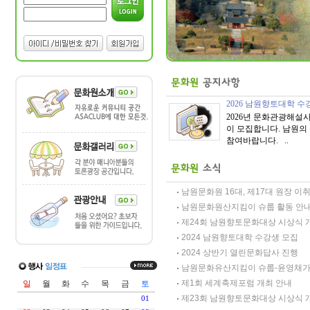
2026 남원향토대학 수
2026년 문화관광해
이 모집합니다. 남원의 
참여바랍니다. ..
남원문화원 16대, 제17대 원장 이
남원문화원산지킴이 슈룹 활동 안
제24회 남원향토문화대상 시상식 
2024 남원향토대학 수강생 모집
2024 상반기 열린문화답사 진행
남원문화유산지킴이 슈룹-윤영채가
제1회 세계축제포럼 개최 안내
제23회 남원향토문화대상 시상식 