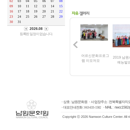
2020 어르신문화프로그
20
단
2019 남원시 평생학습
2022년 어르신 문화프
램 이모저모
예능발표회 공연
로그램 국악퓨전합창단
상호 : 남원문화원
사업장주소 : 전북특별자치도
대표안내전화 :
MAIL : nwcc1582
063-633-1582
Copyright ⓒ 2026 Namwon Culture Center. All r