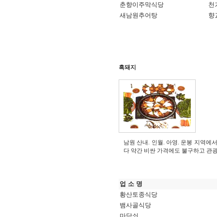
춘향이주막식당
천거
새남원추어탕
향교
흑돼지
남원 산내. 인월. 아영. 운봉 지역
다 약간 비싼 가격에도 불구하고 관
업 소 명
황산토종식당
뱀사골식당
마당쇠