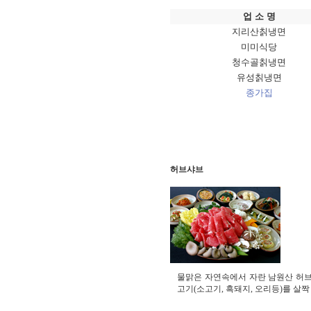
업 소 명
지리산칡냉면
미미식당
청수골칡냉면
유성칡냉면
종가집
허브샤브
물맑은 자연속에서 자란 남원산 허브
고기(소고기, 흑돼지, 오리등)를 살