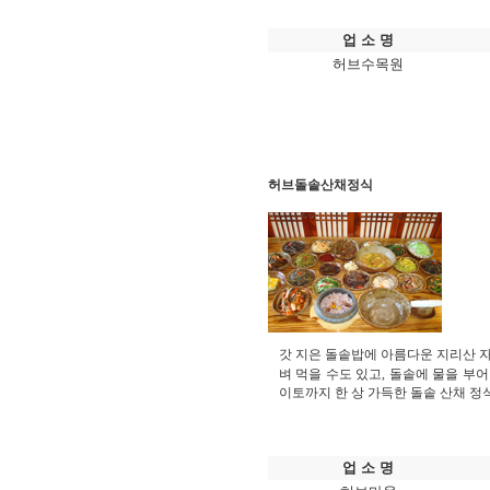
업 소 명
허브수목원
허브돌솥산채정식
갓 지은 돌솥밥에 아름다운 지리산 자
벼 먹을 수도 있고, 돌솥에 물을 부
이토까지 한 상 가득한 돌솥 산채 정
업 소 명