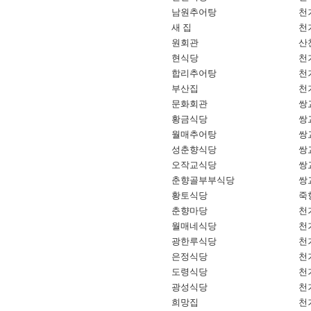
남원추어탕
천거
새 집
천거
원회관
산천
현식당
천거
합리추어탕
천거
부산집
천거
문화회관
쌍교
황금식당
쌍교
월매추어탕
쌍교
성춘향식당
쌍교
오작교식당
쌍교
춘향골부부식당
쌍교
황토식당
죽항
춘향마당
천거
월매네식당
천거
광한루식당
천거
은정식당
천거
도령식당
천거
광성식당
천거
희망집
천거