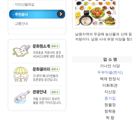
지리산둘레길
추천음식
교통안내
남원지역의 무공해 농산물과 산채 등
자랑이다. 남원 시내 유명 식당을 찾
업 소 명
가나안 식당
두부마을(한식)
백제 한정식
이화회관
지산장
종가집
청월장
청학동
학 향