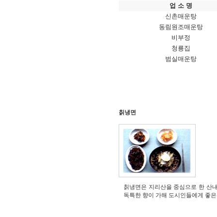
업 소 명
신촌매운탕
동림원조매운탕
비부정
청룡집
범실매운탕
칡냉면
칡냉면은 지리산을 중심으로 한 산내
독특한 향이 가해 도시인들에게 좋은