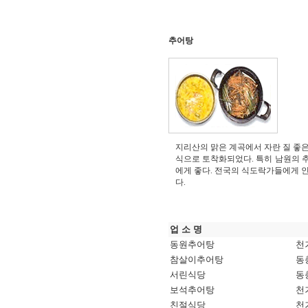
추어탕
지리산의 맑은 계곡에서 자란 질 좋
식으로 토착화되었다. 특히 남원의 추
에게 좋다. 전국의 식도락가들에게 인
다.
업 소 명
동원추어탕
천거
참살이추어탕
동충
서린식당
동
보석추어탕
천거
친절식당
천거