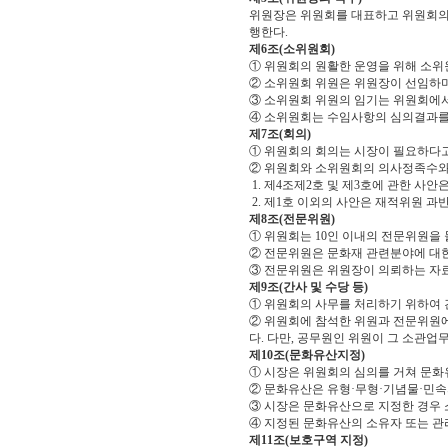
위원장은 위원회를 대표하고 위원회의 
행한다.
제6조(소위원회)
① 위원회의 원활한 운영을 위해 소위원
② 소위원회 위원은 위원장이 선임하며
③ 소위원회 위원의 임기는 위원회에서
④ 소위원회는 수임사항의 심의결과를
제7조(회의)
① 위원회의 회의는 시장이 필요하다고
② 위원회와 소위원회의 의사정족수와
1. 제4조제2호 및 제3호에 관한 사
2. 제1호 이외의 사안은 재적위원 
제8조(전문위원)
① 위원회는 10인 이내의 전문위원을 둘
② 전문위원은 문화재 관련분야에 대한
③ 전문위원은 위원장이 의뢰하는 자료
제9조(간사 및 수당 등)
① 위원회의 사무를 처리하기 위하여 
② 위원회에 참석한 위원과 전문위원
다. 다만, 공무원인 위원이 그 소관
제10조(문화유산지정)
① 시장은 위원회의 심의를 거쳐 문화
② 문화유산은 유형·무형·기념물·민속
③ 시장은 문화유산으로 지정한 경우 
④ 지정된 문화유산의 소유자 또는 관
제11조(보호구역 지정)