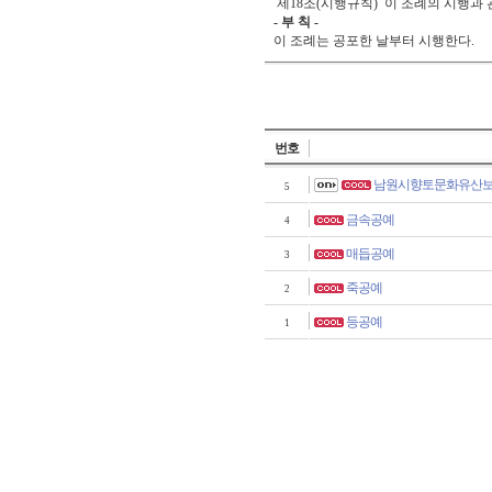
제18조(시행규칙) 이 조례의 시행과
- 부 칙 -
이 조례는 공포한 날부터 시행한다.
번호
남원시향토문화유산
5
금속공예
4
매듭공예
3
죽공예
2
등공예
1