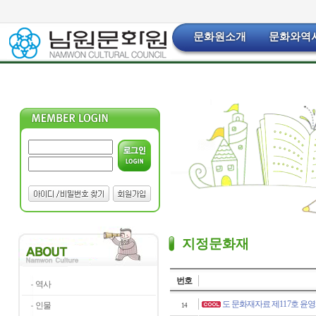
문화원소개
문화와역
지정문화재
번호
역사
도 문화재자료 제117호 윤
인물
14