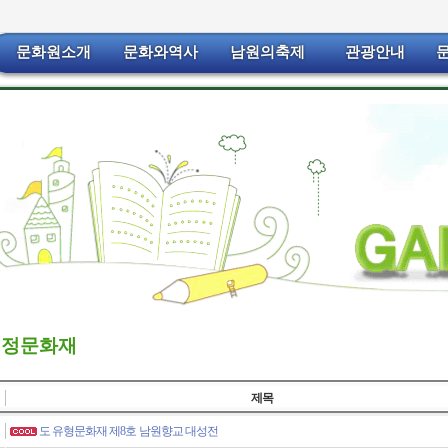
문화원소개
문화와역사
남원의축제
관광안내
지정문화재
제목
도 유형문화재 제8호 남원향교 대성전