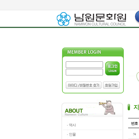
번호
역사
인물
74