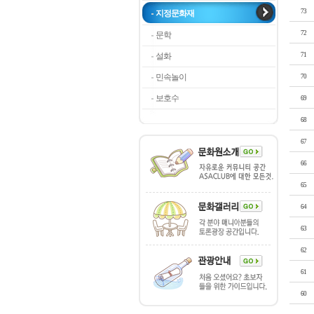
73
지정문화재
72
문학
설화
71
민속놀이
70
보호수
69
68
67
66
65
64
63
62
61
60