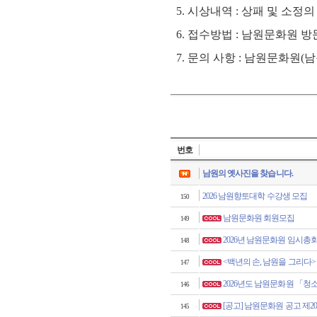
5.
시상내역
:
상패 및 소정의
6.
접수방법
:
남원문화원 방
7.
문의 사항
:
남원문화원(남원
번호
남원의 옛사진을 찾습니다.
2026 남원향토대학 수강생 모집
150
남원문화원 회원모집
149
2026년 남원문화원 임시총
148
<백년의 손, 남원을 그리다>
147
2026년도 남원문화원 「
146
[공고] 남원문화원 공고 제202
145